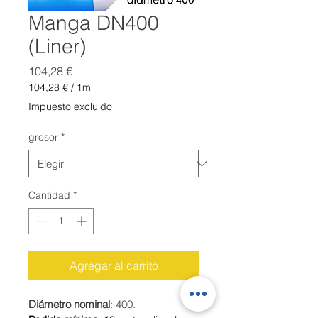
Manga DN400
(Liner)
Precio
104,28 €
104,28 €
/
1m
104,28 €
Impuesto excluido
por
1
grosor
*
Metro
Cantidad
*
Agregar al carrito
Diámetro nominal
: 400.