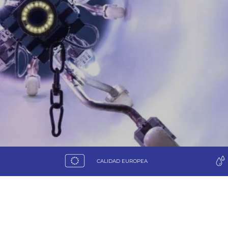
LIN
onl
CALIDAD EUROPEA
BILITACION de TUBERIAS sin zanja