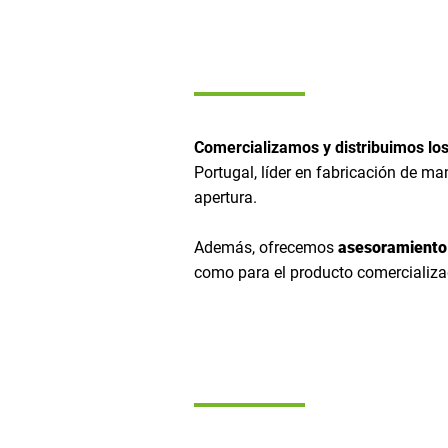
conoce nuestros p
Comercializamos y distribuimos l
Portugal, líder en fabricación de ma
apertura.
Además, ofrecemos
asesoramiento 
como para el producto comercializa
ventajas de la rehab