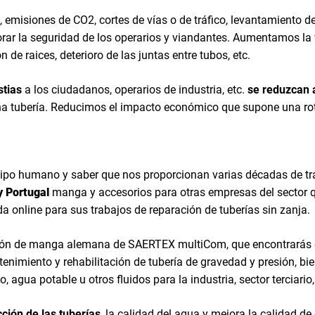
 emisiones de CO2, cortes de vías o de tráfico, levantamiento de
ar la seguridad de los operarios y viandantes. Aumentamos la vi
n de raices, deterioro de las juntas entre tubos, etc.
stias
a los ciudadanos, operarios de industria, etc.
se reduzcan 
a tubería. Reducimos el impacto económico que supone una rotu
ipo humano y saber que nos proporcionan varias décadas de trab
y Portugal
manga y accesorios para otras empresas del sector q
da online para sus trabajos de reparación de tuberías sin zanja.
ación de manga alemana de SAERTEX multiCom, que encontrarás
enimiento y rehabilitación de tubería de gravedad y presión, bi
, agua potable u otros fluidos para la industria, sector terciar
ción de las tuberías
, la calidad del agua y mejora la calidad de